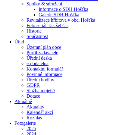
Spolky & sdružení
Informace o SDH Hošťka
Galerie SDH Hošťka
Revitalizace hřbitova v obci Hošťka
Foto seriál Tak šel čas
Historie
Současnost
Úřad
Územní plán obce
Profil zadavatele
Úřední deska
e-podatelna
Kontaktní formulář
Povinné informace
Úřední hodiny
GDPR
Služba mojeiD
Dotace
Aktuálně
Aktuality
Kalendář akcí
Rozhlas
Fotogalerie
2025
2024