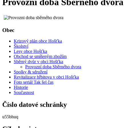
Provozní doba Sběrného dvora
Obec
Krizový plán obce Hošťka
Školství
Lesy obce Hošťka
Obchod se smíšeným zbožím
Sběrný dvůr v obci Hošťka
Provozní doba Sběrného dvora
Spolky & sdružení
Revitalizace hřbitova v obci Hošťka
Foto seriál Tak šel čas
Historie
Současnost
Číslo datové schránky
u55bhuq