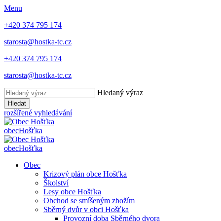
Menu
+420 374 795 174
starosta@hostka-tc.cz
+420 374 795 174
starosta@hostka-tc.cz
Hledaný výraz
Hledat
rozšířené vyhledávání
obec
Hošťka
obec
Hošťka
Obec
Krizový plán obce Hošťka
Školství
Lesy obce Hošťka
Obchod se smíšeným zbožím
Sběrný dvůr v obci Hošťka
Provozní doba Sběrného dvora