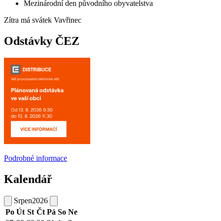
Mezinárodní den původního obyvatelstva
Zítra má svátek
Vavřinec
Odstávky ČEZ
Podrobné informace
Kalendář
Srpen
2026
Po
Út
St
Čt
Pá
So
Ne