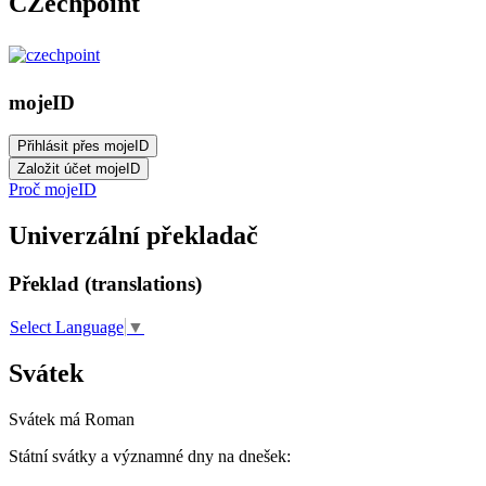
CZechpoint
mojeID
Proč mojeID
Univerzální překladač
Překlad (translations)
Select Language
▼
Svátek
Svátek má
Roman
Státní svátky a významné dny na dnešek: