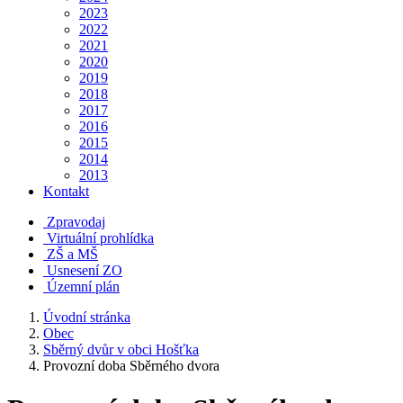
2023
2022
2021
2020
2019
2018
2017
2016
2015
2014
2013
Kontakt
Zpravodaj
Virtuální prohlídka
ZŠ a MŠ
Usnesení ZO
Územní plán
Úvodní stránka
Obec
Sběrný dvůr v obci Hošťka
Provozní doba Sběrného dvora