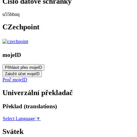
Číslo datové schránky
u55bhuq
CZechpoint
mojeID
Proč mojeID
Univerzální překladač
Překlad (translations)
Select Language
▼
Svátek