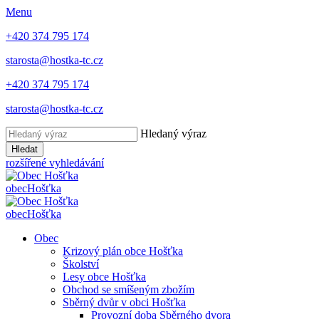
Menu
+420 374 795 174
starosta@hostka-tc.cz
+420 374 795 174
starosta@hostka-tc.cz
Hledaný výraz
Hledat
rozšířené vyhledávání
obec
Hošťka
obec
Hošťka
Obec
Krizový plán obce Hošťka
Školství
Lesy obce Hošťka
Obchod se smíšeným zbožím
Sběrný dvůr v obci Hošťka
Provozní doba Sběrného dvora