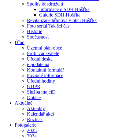
Spolky & sdružení
Informace o SDH Hošťka
Galerie SDH Hošťka
Revitalizace hřbitova v obci Hošťka
Foto seriál Tak šel čas
Historie
Současnost
Úřad
Územní plán obce
Profil zadavatele
Úřední deska
e-podatelna
Kontaktní formulář
Povinné informace
Úřední hodiny
GDPR
Služba mojeiD
Dotace
Aktuálně
Aktuality
Kalendář akcí
Rozhlas
Fotogalerie
2025
2024