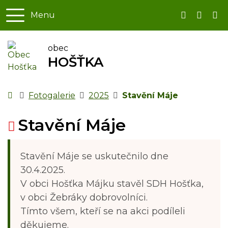
Menu
+420 374 79
starost
obec
HOŠŤKA
Úvodní stránka
Fotogalerie
2025
Stavění Máje
Stavění Máje
Stavění Máje se uskutečnilo dne
30.4.2025.
V obci Hošťka Májku stavěl SDH Hošťka,
v obci Žebráky dobrovolníci.
Tímto všem, kteří se na akci podíleli
děkujeme.